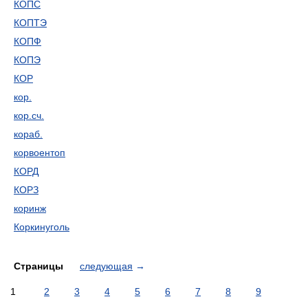
КОПС
КОПТЭ
КОПФ
КОПЭ
КОР
кор.
кор.сч.
кораб.
корвоентоп
КОРД
КОРЗ
коринж
Коркинуголь
Страницы
следующая
→
1
2
3
4
5
6
7
8
9