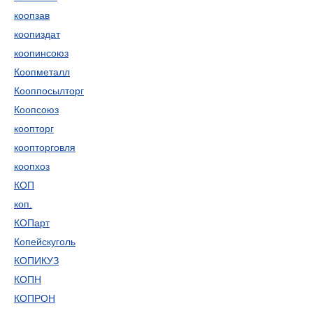
коопзав
коопиздат
коопинсоюз
Коопметалл
Кооппосылторг
Коопсоюз
коопторг
коопторговля
коопхоз
КОП
коп.
КОПарт
Копейскуголь
КОПИКУЗ
КОПН
КОПРОН